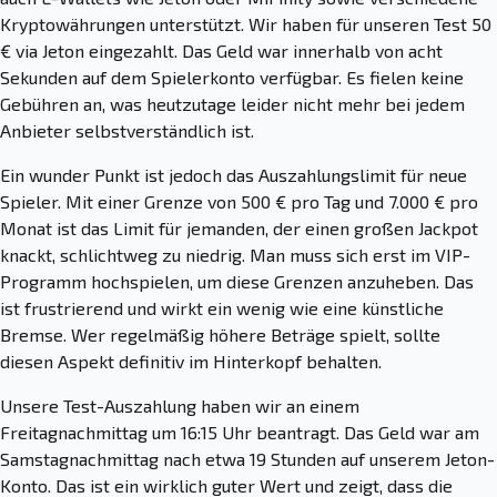
Kryptowährungen unterstützt. Wir haben für unseren Test 50
€ via Jeton eingezahlt. Das Geld war innerhalb von acht
Sekunden auf dem Spielerkonto verfügbar. Es fielen keine
Gebühren an, was heutzutage leider nicht mehr bei jedem
Anbieter selbstverständlich ist.
Ein wunder Punkt ist jedoch das Auszahlungslimit für neue
Spieler. Mit einer Grenze von 500 € pro Tag und 7.000 € pro
Monat ist das Limit für jemanden, der einen großen Jackpot
knackt, schlichtweg zu niedrig. Man muss sich erst im VIP-
Programm hochspielen, um diese Grenzen anzuheben. Das
ist frustrierend und wirkt ein wenig wie eine künstliche
Bremse. Wer regelmäßig höhere Beträge spielt, sollte
diesen Aspekt definitiv im Hinterkopf behalten.
Unsere Test-Auszahlung haben wir an einem
Freitagnachmittag um 16:15 Uhr beantragt. Das Geld war am
Samstagnachmittag nach etwa 19 Stunden auf unserem Jeton-
Konto. Das ist ein wirklich guter Wert und zeigt, dass die