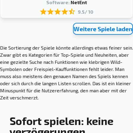
Software:
NetEnt
9.5/ 10
Weitere Spiele laden
Die Sortierung der Spiele könnte allerdings etwas feiner sein.
Zwar gibt es Kategorien für Top-Spiele und Neuheiten, aber
eine gezielte Suche nach Funktionen wie klebrigen Wild-
Symbolen oder Freispiel-Kauffunktionen fehlt leider. Man
muss also meistens den genauen Namen des Spiels kennen
oder sich durch die langen Listen scrollen. Das ist ein kleiner
Minuspunkt für die Nutzererfahrung, den man aber mit der
Zeit verschmerzt.
Sofort spielen: keine
verzögerungen