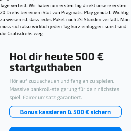
Tage verteilt. Wir haben am ersten Tag direkt unsere ersten
20 Drehs bei einem Slot von Pragmatic Play genutzt. Wichtig
zu wissen ist, dass jedes Paket nach 24 Stunden verfällt. Man
muss sich also wirklich jeden Tag kurz einloggen, sonst sind
die Gratisdrehs weg.
Hol dir heute 500 €
startguthaben
Hör auf zuzuschauen und fang an zu spielen.
Massive bankroll-steigerung für dein nächstes
spiel. Fairer umsatz garantiert.
Bonus kassieren & 500 € sichern