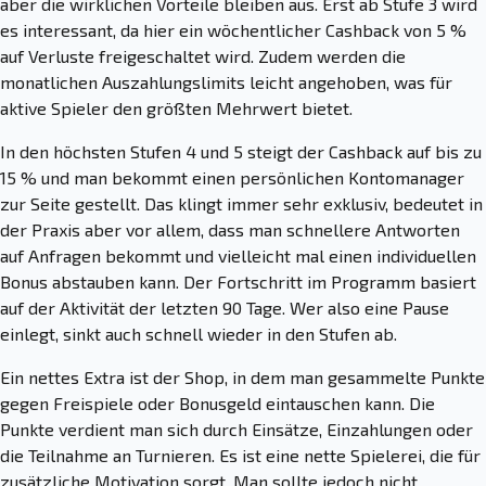
aber die wirklichen Vorteile bleiben aus. Erst ab Stufe 3 wird
es interessant, da hier ein wöchentlicher Cashback von 5 %
auf Verluste freigeschaltet wird. Zudem werden die
monatlichen Auszahlungslimits leicht angehoben, was für
aktive Spieler den größten Mehrwert bietet.
In den höchsten Stufen 4 und 5 steigt der Cashback auf bis zu
15 % und man bekommt einen persönlichen Kontomanager
zur Seite gestellt. Das klingt immer sehr exklusiv, bedeutet in
der Praxis aber vor allem, dass man schnellere Antworten
auf Anfragen bekommt und vielleicht mal einen individuellen
Bonus abstauben kann. Der Fortschritt im Programm basiert
auf der Aktivität der letzten 90 Tage. Wer also eine Pause
einlegt, sinkt auch schnell wieder in den Stufen ab.
Ein nettes Extra ist der Shop, in dem man gesammelte Punkte
gegen Freispiele oder Bonusgeld eintauschen kann. Die
Punkte verdient man sich durch Einsätze, Einzahlungen oder
die Teilnahme an Turnieren. Es ist eine nette Spielerei, die für
zusätzliche Motivation sorgt. Man sollte jedoch nicht