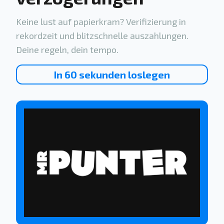
Keine lust auf papierkram? Verifizierung in
rekordzeit und blitzschnelle auszahlungen.
Deine regeln, dein tempo.
In 60 sekunden loslegen