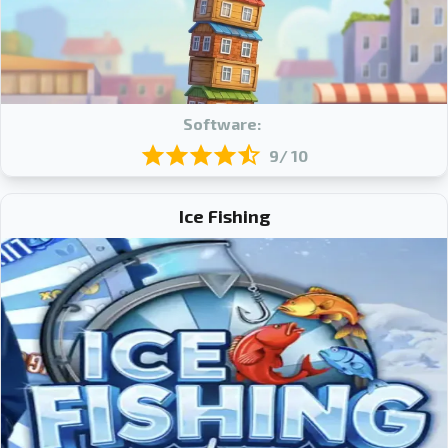
Software:
9/ 10
Ice Fishing