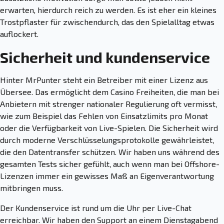
erwarten, hierdurch reich zu werden. Es ist eher ein kleines
Trostpflaster für zwischendurch, das den Spielalltag etwas
auflockert.
Sicherheit und kundenservice
Hinter MrPunter steht ein Betreiber mit einer Lizenz aus
Übersee. Das ermöglicht dem Casino Freiheiten, die man bei
Anbietern mit strenger nationaler Regulierung oft vermisst,
wie zum Beispiel das Fehlen von Einsatzlimits pro Monat
oder die Verfügbarkeit von Live-Spielen. Die Sicherheit wird
durch moderne Verschlüsselungsprotokolle gewährleistet,
die den Datentransfer schützen. Wir haben uns während des
gesamten Tests sicher gefühlt, auch wenn man bei Offshore-
Lizenzen immer ein gewisses Maß an Eigenverantwortung
mitbringen muss.
Der Kundenservice ist rund um die Uhr per Live-Chat
erreichbar. Wir haben den Support an einem Dienstagabend