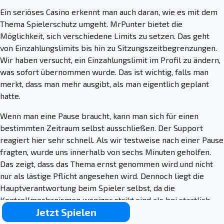
Ein seriöses Casino erkennt man auch daran, wie es mit dem
Thema Spielerschutz umgeht. MrPunter bietet die
Möglichkeit, sich verschiedene Limits zu setzen. Das geht
von Einzahlungslimits bis hin zu Sitzungszeitbegrenzungen.
Wir haben versucht, ein Einzahlungslimit im Profil zu ändern,
was sofort übernommen wurde. Das ist wichtig, falls man
merkt, dass man mehr ausgibt, als man eigentlich geplant
hatte.
Wenn man eine Pause braucht, kann man sich für einen
bestimmten Zeitraum selbst ausschließen. Der Support
reagiert hier sehr schnell. Als wir testweise nach einer Pause
fragten, wurde uns innerhalb von sechs Minuten geholfen.
Das zeigt, dass das Thema ernst genommen wird und nicht
nur als lästige Pflicht angesehen wird. Dennoch liegt die
Hauptverantwortung beim Spieler selbst, da die
Kontrollmechanismen weniger strikt sind als bei staatlich
Jetzt Spielen
regulierten Anbietern.