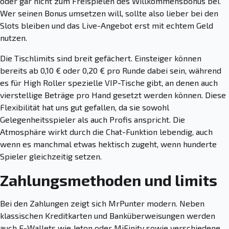
oder gar nicht zum Freispielen des Willkommensbonus bei.
Wer seinen Bonus umsetzen will, sollte also lieber bei den
Slots bleiben und das Live-Angebot erst mit echtem Geld
nutzen.
Die Tischlimits sind breit gefächert. Einsteiger können
bereits ab 0,10 € oder 0,20 € pro Runde dabei sein, während
es für High Roller spezielle VIP-Tische gibt, an denen auch
vierstellige Beträge pro Hand gesetzt werden können. Diese
Flexibilität hat uns gut gefallen, da sie sowohl
Gelegenheitsspieler als auch Profis anspricht. Die
Atmosphäre wirkt durch die Chat-Funktion lebendig, auch
wenn es manchmal etwas hektisch zugeht, wenn hunderte
Spieler gleichzeitig setzen.
Zahlungsmethoden und limits
Bei den Zahlungen zeigt sich MrPunter modern. Neben
klassischen Kreditkarten und Banküberweisungen werden
auch E-Wallets wie Jeton oder MiFinity sowie verschiedene