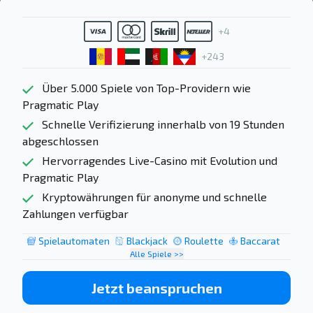
+4
+243
Über 5.000 Spiele von Top-Providern wie
Pragmatic Play
Schnelle Verifizierung innerhalb von 19 Stunden
abgeschlossen
Hervorragendes Live-Casino mit Evolution und
Pragmatic Play
Kryptowährungen für anonyme und schnelle
Zahlungen verfügbar
Spielautomaten
Blackjack
Roulette
Baccarat
Alle Spiele >>
Jetzt beanspruchen