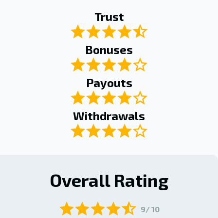
Trust
Bonuses
Payouts
Withdrawals
Overall Rating
9/ 10