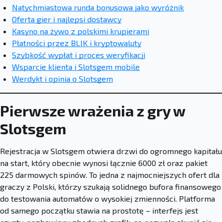
Natychmiastowa runda bonusowa jako wyróżnik
Oferta gier i najlepsi dostawcy
Kasyno na żywo z polskimi krupierami
Płatności przez BLIK i kryptowaluty
Szybkość wypłat i proces weryfikacji
Wsparcie klienta i Slotsgem mobile
Werdykt i opinia o Slotsgem
Pierwsze wrażenia z gry w
Slotsgem
Rejestracja w Slotsgem otwiera drzwi do ogromnego kapitału
na start, który obecnie wynosi łącznie 6000 zł oraz pakiet
225 darmowych spinów. To jedna z najmocniejszych ofert dla
graczy z Polski, którzy szukają solidnego bufora finansowego
do testowania automatów o wysokiej zmienności. Platforma
od samego początku stawia na prostotę – interfejs jest