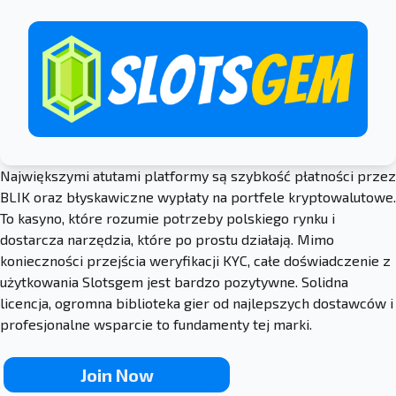
Największymi atutami platformy są szybkość płatności przez
BLIK oraz błyskawiczne wypłaty na portfele kryptowalutowe.
To kasyno, które rozumie potrzeby polskiego rynku i
dostarcza narzędzia, które po prostu działają. Mimo
konieczności przejścia weryfikacji KYC, całe doświadczenie z
użytkowania Slotsgem jest bardzo pozytywne. Solidna
licencja, ogromna biblioteka gier od najlepszych dostawców i
profesjonalne wsparcie to fundamenty tej marki.
Jeśli szukasz miejsca, gdzie Twoje wpłaty są bezpieczne, a
Join Now
wybór gier nie pozwala na nudę, Slotsgem będzie strzałem