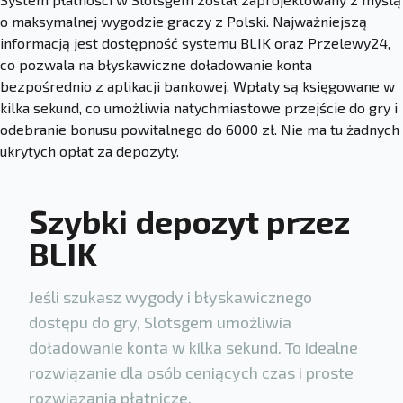
o maksymalnej wygodzie graczy z Polski. Najważniejszą
informacją jest dostępność systemu BLIK oraz Przelewy24,
co pozwala na błyskawiczne doładowanie konta
bezpośrednio z aplikacji bankowej. Wpłaty są księgowane w
kilka sekund, co umożliwia natychmiastowe przejście do gry i
odebranie bonusu powitalnego do 6000 zł. Nie ma tu żadnych
ukrytych opłat za depozyty.
Szybki depozyt przez
BLIK
Jeśli szukasz wygody i błyskawicznego
dostępu do gry, Slotsgem umożliwia
doładowanie konta w kilka sekund. To idealne
rozwiązanie dla osób ceniących czas i proste
rozwiązania płatnicze.