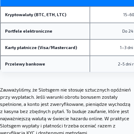
Kryptowaluty (BTC, ETH, LTC)
15–60
Portfele elektroniczne
Do 24
Karty płatnicze (Visa/Mastercard)
1–3 dni
Przelewy bankowe
2–5 dni 
Zauważyliśmy, że Slotsgem nie stosuje sztucznych opóźnień
przy wypłatach. Jeśli warunki obrotu bonusem zostały
spełnione, a konto jest zweryfikowane, pieniądze wychodzą
z kasyna bez zbędnych pytań. To buduje zaufanie, które jest
najważniejszą walutą w świecie hazardu online. W praktyce
Slotsgem wypłaty i płatności trzeba oceniać razem z
weryfikacją KYC i dostępnymi metodami.