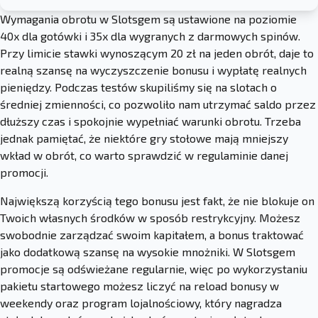
Wymagania obrotu w Slotsgem są ustawione na poziomie
40x dla gotówki i 35x dla wygranych z darmowych spinów.
Przy limicie stawki wynoszącym 20 zł na jeden obrót, daje to
realną szansę na wyczyszczenie bonusu i wypłatę realnych
pieniędzy. Podczas testów skupiliśmy się na slotach o
średniej zmienności, co pozwoliło nam utrzymać saldo przez
dłuższy czas i spokojnie wypełniać warunki obrotu. Trzeba
jednak pamiętać, że niektóre gry stołowe mają mniejszy
wkład w obrót, co warto sprawdzić w regulaminie danej
promocji.
Największą korzyścią tego bonusu jest fakt, że nie blokuje on
Twoich własnych środków w sposób restrykcyjny. Możesz
swobodnie zarządzać swoim kapitałem, a bonus traktować
jako dodatkową szansę na wysokie mnożniki. W Slotsgem
promocje są odświeżane regularnie, więc po wykorzystaniu
pakietu startowego możesz liczyć na reload bonusy w
weekendy oraz program lojalnościowy, który nagradza