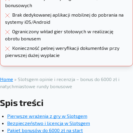
bonusowych
Brak dedykowanej aplikacji mobilnej do pobrania na
systemy iOS/Android
Ograniczony wkład gier stołowych w realizację
obrotu bonusem
Konieczność pełnej weryfikacji dokumentów przy
pierwszej dużej wypłacie
Home
»
Slotsgem opinie i recenzja – bonus do 6000 zł i
natychmiastowe rundy bonusowe
Spis treści
Pierwsze wrażenia z gry w Slotsgem
Bezpieczeństwo i licencja w Slotsgem
Pakiet bonusów do 6000 zł na start