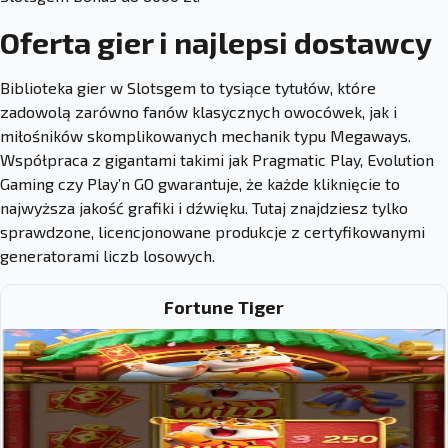
Oferta gier i najlepsi dostawcy
Biblioteka gier w Slotsgem to tysiące tytułów, które
zadowolą zarówno fanów klasycznych owocówek, jak i
miłośników skomplikowanych mechanik typu Megaways.
Współpraca z gigantami takimi jak Pragmatic Play, Evolution
Gaming czy Play’n GO gwarantuje, że każde kliknięcie to
najwyższa jakość grafiki i dźwięku. Tutaj znajdziesz tylko
sprawdzone, licencjonowane produkcje z certyfikowanymi
generatorami liczb losowych.
Fortune Tiger