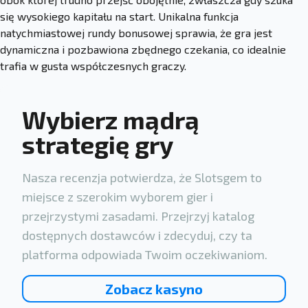
się wysokiego kapitału na start. Unikalna funkcja
natychmiastowej rundy bonusowej sprawia, że gra jest
dynamiczna i pozbawiona zbędnego czekania, co idealnie
trafia w gusta współczesnych graczy.
Wybierz mądrą
strategię gry
Nasza recenzja potwierdza, że Slotsgem to
miejsce z szerokim wyborem gier i
przejrzystymi zasadami. Przejrzyj katalog
dostępnych dostawców i zdecyduj, czy ta
platforma odpowiada Twoim oczekiwaniom.
Zobacz kasyno