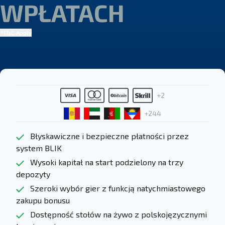
WPŁATACH
*T&C Apply
+2
+244
Błyskawiczne i bezpieczne płatności przez
system BLIK
Wysoki kapitał na start podzielony na trzy
depozyty
Szeroki wybór gier z funkcją natychmiastowego
zakupu bonusu
Dostępność stołów na żywo z polskojęzycznymi