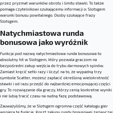
przez pryzmat warunków obrotu i limitu stawki. To także
pomaga czytelnikowi szukającemu informacji o: Slotsgem
warunki bonusu powitalnego. Osoby szukające frazy
Slotsgem.
Natychmiastowa runda
bonusowa jako wyróżnik
Funkcja pod nazwą natychmiastowa runda bonusowa to
absolutny hit w Slotsgem, który pozwala graczom na
bezpośredni zakup wejścia do trybu darmowych spinów.
Zamiast kręcić setki razy i liczyć na to, że wypadną trzy
symbole Scatter, możesz zapłacić określoną wielokrotność
stawki i od razu przejść do najbardziej emocjonującej części
gry. To rozwiązanie dla graczy, którzy cenią konkretne wyniki
i nie lubią tracić czasu na nudną fazę podstawową.
Zauważyliśmy, że w Slotsgem ogromna część katalogu gier
wspiera tę funkcję. Koszt zakupu rundy bonusowej zazwyczaj