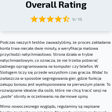
Overall Rating
9/ 10
Podczas naszych testów zauważyliśmy, że proces zakładania
konta trwa niecałe dwie minuty, a weryfikacja mailowa
przychodzi natychmiastowo. Strona działa w trybie
natychmiastowym, co oznacza, że nie trzeba pobierać
żadnego oprogramowania na komputer czy telefon. W
Slotsgem liczy się przede wszystkim czas gracza. Widać to
zwłaszcza w sposobie segregowania gier, gdzie funkcja
zakupu bonusu jest wyeksponowana na pierwszym planie. To
rozwiązanie idealne dla osób, które nie chcą tracić sesji na
„puste” obroty w oczekiwaniu na darmowe spiny.
Mimo nowoczesnego wyglądu, regulaminy są napisane