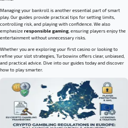
Managing your bankroll is another essential part of smart
play. Our guides provide practical tips for setting limits,
controlling risk, and playing with confidence. We also
emphasize
responsible gaming
, ensuring players enjoy the
entertainment without unnecessary risks.
Whether you are exploring your first casino or looking to
refine your slot strategies, Turbowinx offers clear, unbiased,
and practical advice. Dive into our guides today and discover
how to play smarter.