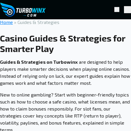
Przejdź do nawigacji
Przejdź do treści
Guides & Strategies
turbowinx.com – Online Casino Reviews, Slot Games &
Searc
Pr
Guides
Home
»
Guides & Strategies
Casino Guides & Strategies for
Smarter Play
Guides & Strategies on Turbowinx
are designed to help
players make smarter decisions when playing online casinos.
Instead of relying only on luck, our expert guides explain how
games work and what factors matter most.
New to online gambling? Start with beginner-friendly topics
such as how to choose a safe casino, what licenses mean, and
how to claim bonuses responsibly. For slot fans, our
strategies cover key concepts like RTP (return to player),
volatility, paylines, and bonus features, explained in simple
terms.