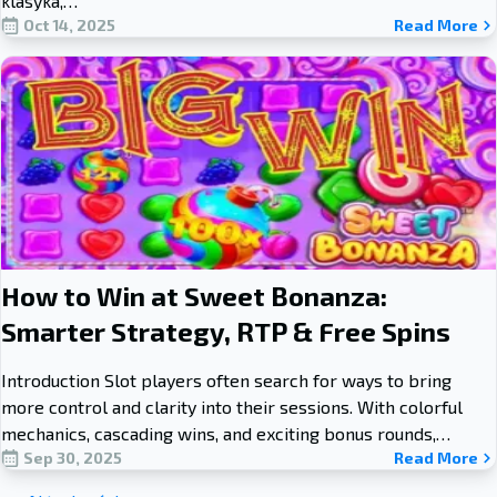
klasyka,…
Oct 14, 2025
Read More
How to Win at Sweet Bonanza:
Smarter Strategy, RTP & Free Spins
Introduction Slot players often search for ways to bring
more control and clarity into their sessions. With colorful
mechanics, cascading wins, and exciting bonus rounds,…
Sep 30, 2025
Read More