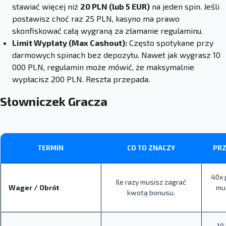
stawiać więcej niż
20 PLN (lub 5 EUR)
na jeden spin. Jeśli
postawisz choć raz 25 PLN, kasyno ma prawo
skonfiskować całą wygraną za złamanie regulaminu.
Limit Wypłaty (Max Cashout):
Często spotykane przy
darmowych spinach bez depozytu. Nawet jak wygrasz 10
000 PLN, regulamin może mówić, że maksymalnie
wypłacisz 200 PLN. Reszta przepada.
Słowniczek Gracza
TERMIN
CO TO ZNACZY
PRZ
40x 
Ile razy musisz zagrać
Wager / Obrót
mu
kwotą bonusu.
10