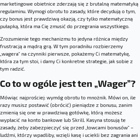
marketingowe obietnice zderzają się z brutalną matematyką
regulaminu. Wymogi obrotu to zasady, które decydują o tym,
czy bonus jest prawdziwą okazją, czy tylko matematyczną
pułapką, która ma Cię zmusić do przegrania wszystkiego.
Zrozumienie tego mechanizmu to jedyna różnica między
frustracją a mądrą grą. W tym poradniku rozbierzemy
„wagera” na czynniki pierwsze, pokażemy Ci matematykę,
która za tym stoi, i damy Ci konkretne strategie, jak sobie z
tym radzić.
Co to w ogóle jest ten „Wager”?
Mówiąc najprościej: wymóg obrotu to mnożnik. Mówi on, ile
razy musisz postawić (obrócić) pieniądze z bonusu, zanim
zmienią się one w prawdziwą gotówkę, którą możesz
wypłacić na konto bankowe lub Skrill. Kasyna stosują te
zasady, żeby zabezpieczyć się przed „łowcami bonusów” –
ludźmi, którzy wpadliby, wzięli kasę i uciekli bez zagrania ani