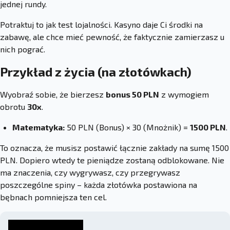
jednej rundy.
Potraktuj to jak test lojalności. Kasyno daje Ci środki na
zabawę, ale chce mieć pewność, że faktycznie zamierzasz u
nich pograć.
Przykład z życia (na złotówkach)
Wyobraź sobie, że bierzesz
bonus 50 PLN
z wymogiem
obrotu
30x
.
Matematyka:
50 PLN (Bonus) × 30 (Mnożnik) =
1500 PLN
.
To oznacza, że musisz postawić łącznie zakłady na sumę 1500
PLN. Dopiero wtedy te pieniądze zostaną odblokowane. Nie
ma znaczenia, czy wygrywasz, czy przegrywasz
poszczególne spiny – każda złotówka postawiona na
bębnach pomniejsza ten cel.