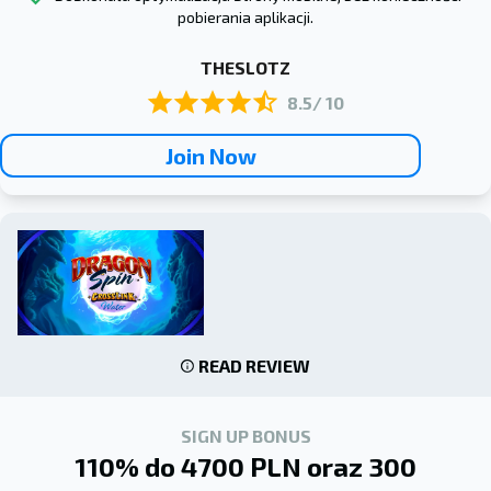
pobierania aplikacji.
THESLOTZ
8.5/ 10
Join Now
READ REVIEW
SIGN UP BONUS
110% do 4700 PLN oraz 300