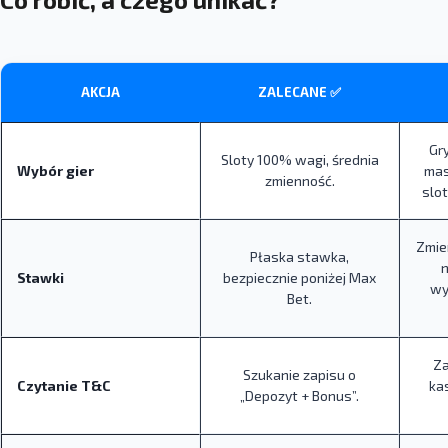
AKCJA
ZALECANE ✅
Gr
Sloty 100% wagi, średnia
Wybór gier
mas
zmienność.
slot
Zmie
Płaska stawka,
n
Stawki
bezpiecznie poniżej Max
wy
Bet.
Za
Szukanie zapisu o
Czytanie T&C
ka
„Depozyt + Bonus”.