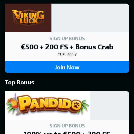
SIGN UP BONUS
€500 + 200 FS + Bonus Crab
*T&C Apply
Join Now
Top Bonus
SIGN UP BONUS
100% up to €500 + 200 FS