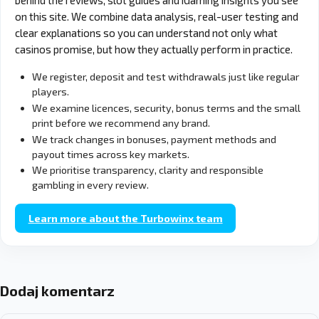
behind the reviews, slot guides and iGaming insights you see
on this site. We combine data analysis, real-user testing and
clear explanations so you can understand not only what
casinos promise, but how they actually perform in practice.
We register, deposit and test withdrawals just like regular
players.
We examine licences, security, bonus terms and the small
print before we recommend any brand.
We track changes in bonuses, payment methods and
payout times across key markets.
We prioritise transparency, clarity and responsible
gambling in every review.
Learn more about the Turbowinx team
Dodaj komentarz