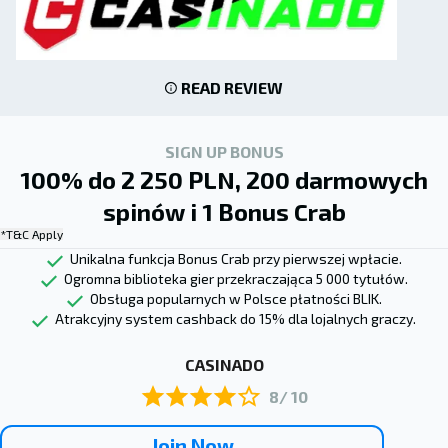
READ REVIEW
SIGN UP BONUS
100% do 2 250 PLN, 200 darmowych
spinów i 1 Bonus Crab
*T&C Apply
Unikalna funkcja Bonus Crab przy pierwszej wpłacie.
Ogromna biblioteka gier przekraczająca 5 000 tytułów.
Obsługa popularnych w Polsce płatności BLIK.
Atrakcyjny system cashback do 15% dla lojalnych graczy.
CASINADO
8/ 10
Join Now