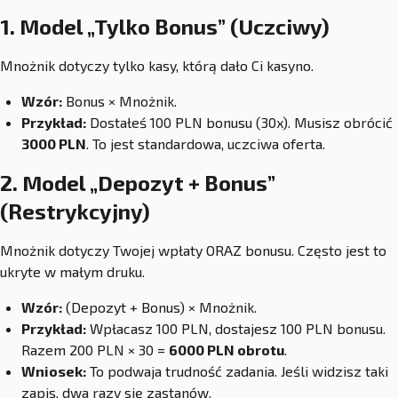
1. Model „Tylko Bonus” (Uczciwy)
Mnożnik dotyczy tylko kasy, którą dało Ci kasyno.
Wzór:
Bonus × Mnożnik.
Przykład:
Dostałeś 100 PLN bonusu (30x). Musisz obrócić
3000 PLN
. To jest standardowa, uczciwa oferta.
2. Model „Depozyt + Bonus”
(Restrykcyjny)
Mnożnik dotyczy Twojej wpłaty ORAZ bonusu. Często jest to
ukryte w małym druku.
Wzór:
(Depozyt + Bonus) × Mnożnik.
Przykład:
Wpłacasz 100 PLN, dostajesz 100 PLN bonusu.
Razem 200 PLN × 30 =
6000 PLN obrotu
.
Wniosek:
To podwaja trudność zadania. Jeśli widzisz taki
zapis, dwa razy się zastanów.