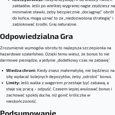
zakładów. Jeśli po wielkiej wygranej nagle zejdziesz na
minimalne stawki, żeby bezpiecznie „dociągnąć” obrót
do końca, mogą uznać to za „niedozwoloną strategię” i
zablokować środki. Graj naturalnie.
Odpowiedzialna Gra
Zrozumienie wymogów obrotu to najlepsza szczepionka na
hazardowe szaleństwo. Dzięki temu wiesz, że bonus to nie
darmowe pieniądze, a jedynie „dodatkowy czas na zabawę”.
Wiedza chroni:
Kiedy znasz matematykę, nie będziesz na
siłę wpłacać kolejnych depozytów, żeby „odrobić” bonus.
Limity:
Jeśli walka z wagerem przestaje być zabawą, a
staje się pracą – odpuść. Czasem lepiej anulować bonus i
zachować spokój ducha, niż gonić króliczka w
nieskończoność.
Podsumowanie