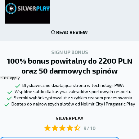
READ REVIEW
SIGN UP BONUS
100% bonus powitalny do 2200 PLN
oraz 50 darmowych spinów
*T&C Apply
Błyskawicznie działająca strona w technologii PWA
Wspólne saldo dla kasyna, zakładów sportowych i esportu
Szeroki wybór kryptowalut z szybkim czasem procesowania
Dostęp do najnowszych slotów od Nolimit City i Pragmatic Play
SILVERPLAY
9/ 10