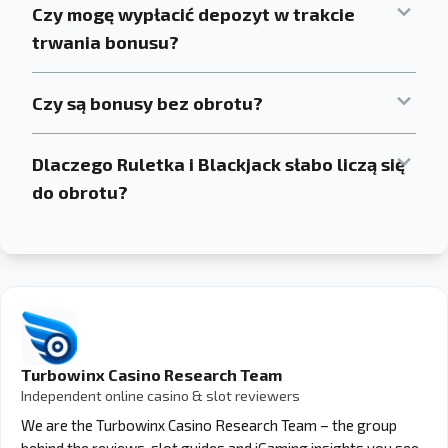
Czy mogę wypłacić depozyt w trakcie
trwania bonusu?
Czy są bonusy bez obrotu?
Dlaczego Ruletka i Blackjack słabo liczą się
do obrotu?
Turbowinx Casino Research Team
Independent online casino & slot reviewers
We are the Turbowinx Casino Research Team – the group