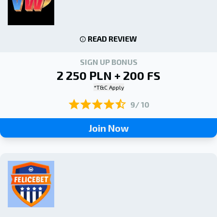
READ REVIEW
SIGN UP BONUS
2 250 PLN + 200 FS
*T&C Apply
9/ 10
Join Now