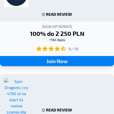
READ REVIEW
SIGN UP BONUS
100% do 2 250 PLN
*T&C Apply
9/ 10
Join Now
READ REVIEW