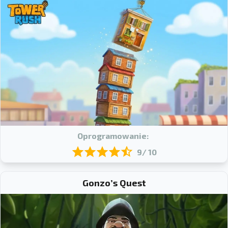
Oprogramowanie:
9/ 10
Gonzo’s Quest