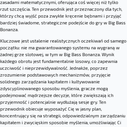
zasadami matematycznymi, oferująca coś więcej niż tylko
rzut szczęścia. Ten przewodnik jest przeznaczony dla tych,
którzy chcą wyjść poza zwykłe kręcenie bębnami i przyjąć
bardziej świadome, strategiczne podejście do gry w Big Bass
Bonanza.
Kluczowe jest ustalenie realistycznych oczekiwań od samego
początku: nie ma gwarantowanego systemu na wygraną w
żadnej grze slotowej, w tym w Big Bass Bonanza. Wynik
każdego obrotu jest fundamentalnie losowy, co zapewnia
uczciwość i nieprzewidywalność. Jednakże, poprzez
zrozumienie podstawowych mechanizmów, przyjęcie
solidnego zarządzania kapitałem i kultywowanie
zdyscyplinowanego sposobu myślenia, gracze mogą
podejmować mądrzejsze decyzje, które zwiększają ich
przyjemność i potencjalnie wydłużają sesje gry. Ten
przewodnik obiecuje wyposażyć Cię w jasny plan,
koncentrujący się na strategii, odpowiedzialnym zarządzaniu
kapitałem i zwycięskim sposobie myślenia, umożliwiając Ci