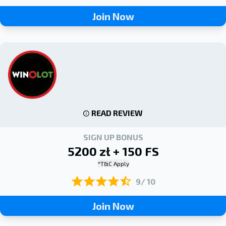
Join Now
READ REVIEW
SIGN UP BONUS
5200 zł + 150 FS
*T&C Apply
9/ 10
Join Now