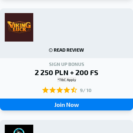
READ REVIEW
SIGN UP BONUS
2 250 PLN + 200 FS
*T&C Apply
9/ 10
Join Now