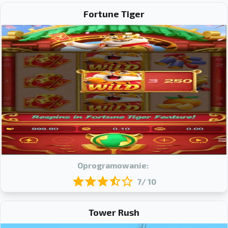
Fortune Tiger
Oprogramowanie:
7/ 10
Tower Rush