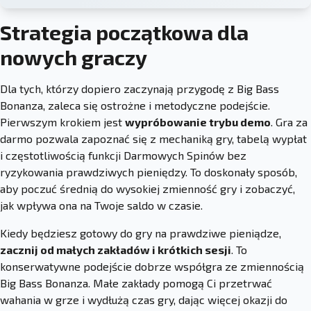
Strategia początkowa dla
nowych graczy
Dla tych, którzy dopiero zaczynają przygodę z Big Bass
Bonanza, zaleca się ostrożne i metodyczne podejście.
Pierwszym krokiem jest
wypróbowanie trybu demo
. Gra za
darmo pozwala zapoznać się z mechaniką gry, tabelą wypłat
i częstotliwością funkcji Darmowych Spinów bez
ryzykowania prawdziwych pieniędzy. To doskonały sposób,
aby poczuć średnią do wysokiej zmienność gry i zobaczyć,
jak wpływa ona na Twoje saldo w czasie.
Kiedy będziesz gotowy do gry na prawdziwe pieniądze,
zacznij od małych zakładów i krótkich sesji
. To
konserwatywne podejście dobrze współgra ze zmiennością
Big Bass Bonanza. Małe zakłady pomogą Ci przetrwać
wahania w grze i wydłużą czas gry, dając więcej okazji do