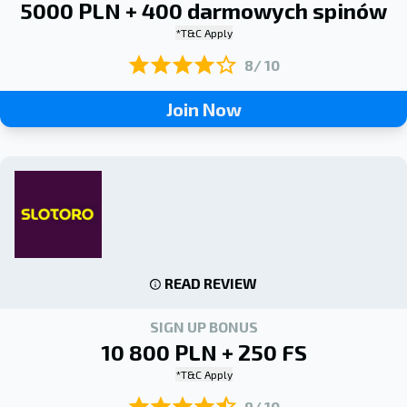
5000 PLN + 400 darmowych spinów
*T&C Apply
8/ 10
Join Now
READ REVIEW
SIGN UP BONUS
10 800 PLN + 250 FS
*T&C Apply
9/ 10