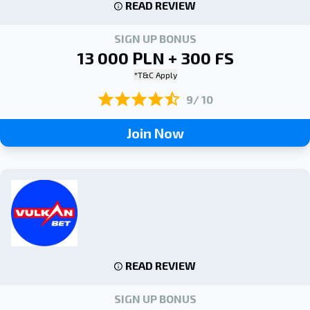
READ REVIEW
SIGN UP BONUS
13 000 PLN + 300 FS
*T&C Apply
9/ 10
Join Now
READ REVIEW
SIGN UP BONUS