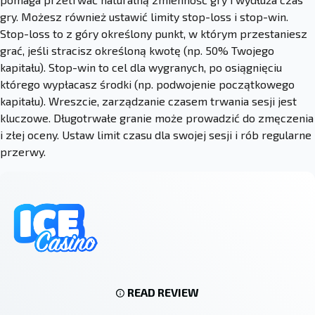
gry. Możesz również ustawić limity stop-loss i stop-win.
Stop-loss to z góry określony punkt, w którym przestaniesz
grać, jeśli stracisz określoną kwotę (np. 50% Twojego
kapitału). Stop-win to cel dla wygranych, po osiągnięciu
którego wypłacasz środki (np. podwojenie początkowego
kapitału). Wreszcie, zarządzanie czasem trwania sesji jest
kluczowe. Długotrwałe granie może prowadzić do zmęczenia
i złej oceny. Ustaw limit czasu dla swojej sesji i rób regularne
przerwy.
READ REVIEW