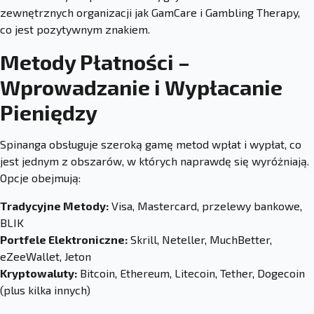
zewnętrznych organizacji jak GamCare i Gambling Therapy,
co jest pozytywnym znakiem.
Metody Płatności –
Wprowadzanie i Wypłacanie
Pieniędzy
Spinanga obsługuje szeroką gamę metod wpłat i wypłat, co
jest jednym z obszarów, w których naprawdę się wyróżniają.
Opcje obejmują:
Tradycyjne Metody:
Visa, Mastercard, przelewy bankowe,
BLIK
Portfele Elektroniczne:
Skrill, Neteller, MuchBetter,
eZeeWallet, Jeton
Kryptowaluty:
Bitcoin, Ethereum, Litecoin, Tether, Dogecoin
(plus kilka innych)