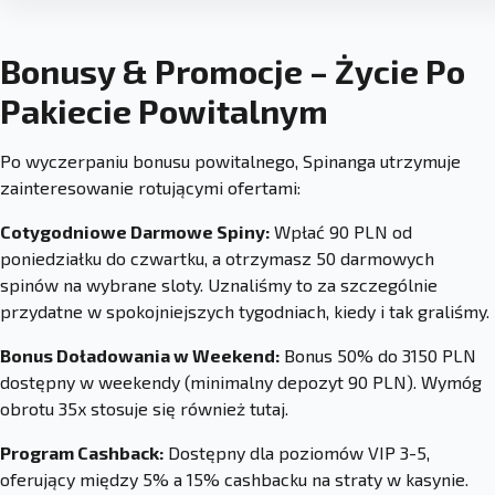
Bonusy & Promocje – Życie Po
Pakiecie Powitalnym
Po wyczerpaniu bonusu powitalnego, Spinanga utrzymuje
zainteresowanie rotującymi ofertami:
Cotygodniowe Darmowe Spiny:
Wpłać 90 PLN od
poniedziałku do czwartku, a otrzymasz 50 darmowych
spinów na wybrane sloty. Uznaliśmy to za szczególnie
przydatne w spokojniejszych tygodniach, kiedy i tak graliśmy.
Bonus Doładowania w Weekend:
Bonus 50% do 3150 PLN
dostępny w weekendy (minimalny depozyt 90 PLN). Wymóg
obrotu 35x stosuje się również tutaj.
Program Cashback:
Dostępny dla poziomów VIP 3-5,
oferujący między 5% a 15% cashbacku na straty w kasynie.