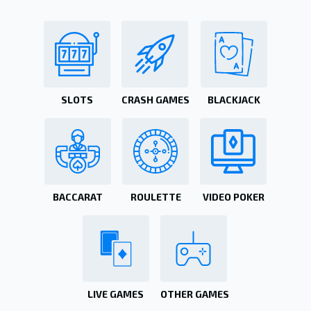
SLOTS
CRASH GAMES
BLACKJACK
BACCARAT
ROULETTE
VIDEO POKER
LIVE GAMES
OTHER GAMES