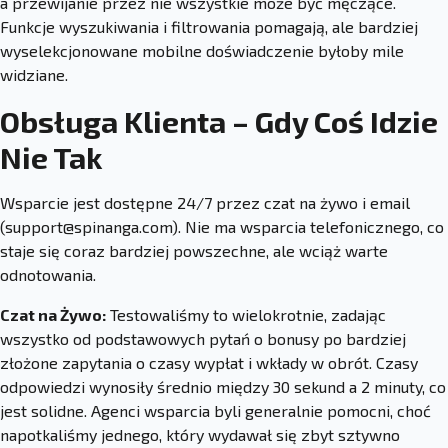
a przewijanie przez nie wszystkie może być męczące.
Funkcje wyszukiwania i filtrowania pomagają, ale bardziej
wyselekcjonowane mobilne doświadczenie byłoby mile
widziane.
Obsługa Klienta – Gdy Coś Idzie
Nie Tak
Wsparcie jest dostępne 24/7 przez czat na żywo i email
(
support@spinanga.com
). Nie ma wsparcia telefonicznego, co
staje się coraz bardziej powszechne, ale wciąż warte
odnotowania.
Czat na Żywo:
Testowaliśmy to wielokrotnie, zadając
wszystko od podstawowych pytań o bonusy po bardziej
złożone zapytania o czasy wypłat i wkłady w obrót. Czasy
odpowiedzi wynosiły średnio między 30 sekund a 2 minuty, co
jest solidne. Agenci wsparcia byli generalnie pomocni, choć
napotkaliśmy jednego, który wydawał się zbyt sztywno