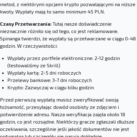
metod, z niektórymi opcjami krypto pozwalającymi na niższe
kwoty. Wypłaty mają to samo minimum 45 PLN.
Czasy Przetwarzania:
Tutaj nasze doświadczenie
nieznacznie różniło się od tego, co jest reklamowane.
Spinanga twierdzi, że wypłaty są przetwarzane w ciągu 0-48
godzin. W rzeczywistości:
Wypłaty przez portfele elektroniczne: 2-12 godzin
(testowaliśmy ze Skrill)
Wypłaty kartą: 2-5 dni roboczych
Przelewy bankowe: 3-7 dni roboczych
Krypto: Zazwyczaj w ciągu kilku godzin
Przed pierwszą wypłatą musisz zweryfikować swoją
tożsamość, przesyłając dowód osobisty ze zdjęciem i
potwierdzenie adresu. Nasza weryfikacja zajęła około 18
godzin, co jest rozsądne. Niektórzy gracze zgłaszali dłuższe
oczekiwania, szczególnie jeśli jakość dokumentów nie jest
optymalna lub szczegóły nie pasują dokładnie.