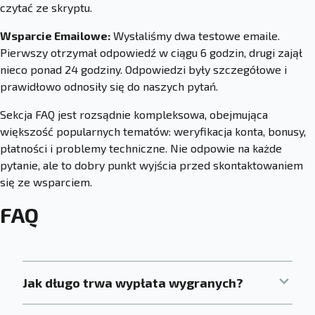
czytać ze skryptu.
Wsparcie Emailowe:
Wysłaliśmy dwa testowe emaile.
Pierwszy otrzymał odpowiedź w ciągu 6 godzin, drugi zajął
nieco ponad 24 godziny. Odpowiedzi były szczegółowe i
prawidłowo odnosiły się do naszych pytań.
Sekcja FAQ jest rozsądnie kompleksowa, obejmująca
większość popularnych tematów: weryfikacja konta, bonusy,
płatności i problemy techniczne. Nie odpowie na każde
pytanie, ale to dobry punkt wyjścia przed skontaktowaniem
się ze wsparciem.
FAQ
Jak długo trwa wypłata wygranych?