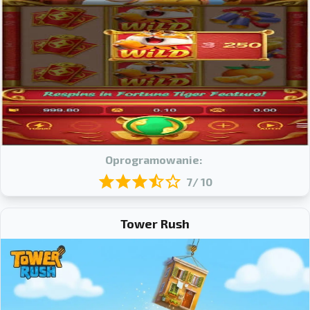
Oprogramowanie:
7/ 10
Tower Rush