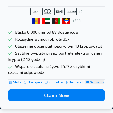
+2
+244
Blisko 6 000 gier od 88 dostawców
Rozsądne wymogi obrotu 35x
Obszerne opcje płatności w tym 13 kryptowalut
Szybkie wypłaty przez portfele elektroniczne i
krypto (2-12 godzin)
Wsparcie czatu na żywo 24/7 z szybkimi
czasami odpowiedzi
Slots
Blackjack
Roulette
Baccarat
All Games >>
Claim Now