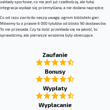
zakłady sportowe, co nie jest już rzadkością, ale tutaj
integracja wydaje się przemyślana, a nie dodana naprędce.
Co od razu zwróciło naszą uwagę: ogrom biblioteki gier.
Mówimy tu o prawie 6 000 tytułów od blisko 90 dostawców.
To nie przesada. Czy ta ilość przekłada się na jakość, to
sprawdzimy, ale pierwsze wrażenia były obiecujące.
Zaufanie
Bonusy
Wypłaty
Wypłacanie