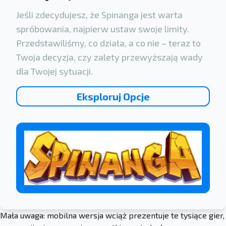
Jeśli zdecydujesz, że Spinanga jest warta
spróbowania, najpierw ustaw swoje limity.
Przedstawiliśmy, co działa, a co nie – teraz to
Twoja decyzja, czy zalety przewyższają wady
dla Twojej sytuacji.
Eksploruj Opcje
Mała uwaga: mobilna wersja wciąż prezentuje te tysiące gier,