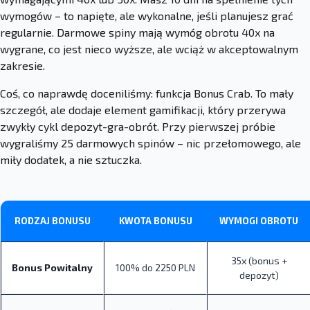
wymogów – to napięte, ale wykonalne, jeśli planujesz grać
regularnie. Darmowe spiny mają wymóg obrotu 40x na
wygrane, co jest nieco wyższe, ale wciąż w akceptowalnym
zakresie.
Coś, co naprawdę doceniliśmy: funkcja Bonus Crab. To mały
szczegół, ale dodaje element gamifikacji, który przerywa
zwykły cykl depozyt-gra-obrót. Przy pierwszej próbie
wygraliśmy 25 darmowych spinów – nic przełomowego, ale
miły dodatek, a nie sztuczka.
RODZAJ BONUSU
KWOTA BONUSU
WYMOGI OBROTU
35x (bonus +
Bonus Powitalny
100% do 2250 PLN
depozyt)