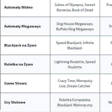
Gates of Olympus, Sweet
Pra
Automaty Wideo
Bonanza, Book of Dead
Dog House Megaways,
Automaty Megaways
P
Buffalo King Megaways
Speed Blackjack, Infinite
Blackjack na Żywo
Blackjack
Lightning Roulette, Speed
Ruletka na Żywo
Roulette
Crazy Time, Monopoly
Game Shows
Live, Dream Catcher
Ruletka Europejska,
Gry Stołowe
Ne
Blackjack Wielorączny