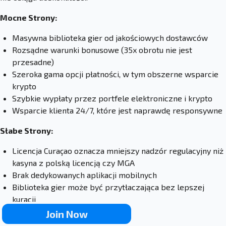
Mocne Strony:
Masywna biblioteka gier od jakościowych dostawców
Rozsądne warunki bonusowe (35x obrotu nie jest
przesadne)
Szeroka gama opcji płatności, w tym obszerne wsparcie
krypto
Szybkie wypłaty przez portfele elektroniczne i krypto
Wsparcie klienta 24/7, które jest naprawdę responsywne
Słabe Strony:
Licencja Curaçao oznacza mniejszy nadzór regulacyjny niż
kasyna z polską licencją czy MGA
Brak dedykowanych aplikacji mobilnych
Biblioteka gier może być przytłaczająca bez lepszej
kuracji
Niektórzy gracze zgłaszają opóźnienia wypłat poza
Join Now
reklamowane czasy