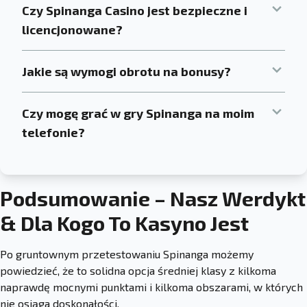
Czy Spinanga Casino jest bezpieczne i
licencjonowane?
Jakie są wymogi obrotu na bonusy?
Czy mogę grać w gry Spinanga na moim
telefonie?
Podsumowanie – Nasz Werdykt
& Dla Kogo To Kasyno Jest
Po gruntownym przetestowaniu Spinanga możemy
powiedzieć, że to solidna opcja średniej klasy z kilkoma
naprawdę mocnymi punktami i kilkoma obszarami, w których
nie osiąga doskonałości.