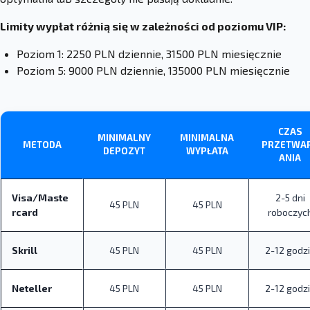
Limity wypłat różnią się w zależności od poziomu VIP:
Poziom 1: 2250 PLN dziennie, 31500 PLN miesięcznie
Poziom 5: 9000 PLN dziennie, 135000 PLN miesięcznie
CZAS
MINIMALNY
MINIMALNA
METODA
PRZETWA
DEPOZYT
WYPŁATA
ANIA
Visa/Maste
2-5 dni
45 PLN
45 PLN
rcard
roboczyc
Skrill
45 PLN
45 PLN
2-12 godz
Neteller
45 PLN
45 PLN
2-12 godz