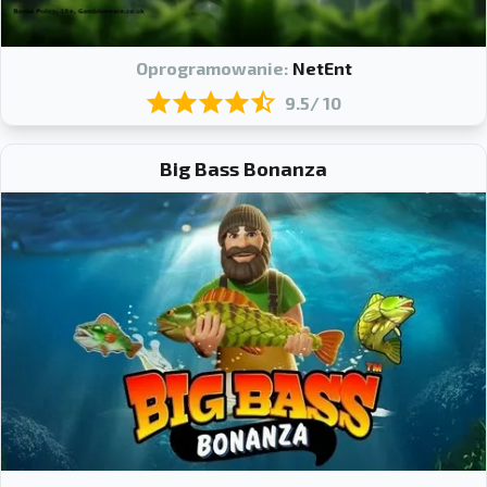
Oprogramowanie:
NetEnt
9.5/ 10
Big Bass Bonanza