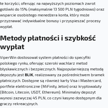
te korzyści, oferując na najwyższych poziomach zwrot
gotówki do 15% (maksymalnie 13 500 PLN tygodniowo) oraz
wsparcie osobistego menedżera konta, który może
przyznawać indywidualne bonusy i przyspieszać procesy
wypłat.
Metody płatności i szybkość
wypłat
ViperWin dostosował system płatności do specyfiki
polskiego rynku, oferując szeroki wachlarz metod
błyskawicznych i bezpiecznych. Najpopularniejszą metodą
depozytu jest
BLIK
, realizowany za pośrednictwem bramek
płatniczych. Dostępne są również karty Visa i Mastercard,
portfele elektroniczne (MiFinity, Jeton) oraz kryptowaluty
(Bitcoin, Litecoin, USDT, Ethereum). Minimalny depozyt
wynosi zazwyczaj 45 PLN, co czyni kasyno dostępnym dla
graczy rekreacyjnych.