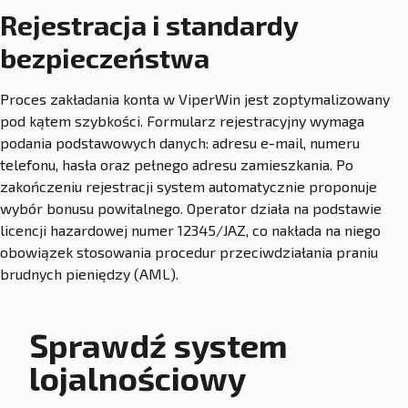
Rejestracja i standardy
bezpieczeństwa
Proces zakładania konta w ViperWin jest zoptymalizowany
pod kątem szybkości. Formularz rejestracyjny wymaga
podania podstawowych danych: adresu e-mail, numeru
telefonu, hasła oraz pełnego adresu zamieszkania. Po
zakończeniu rejestracji system automatycznie proponuje
wybór bonusu powitalnego. Operator działa na podstawie
licencji hazardowej numer 12345/JAZ, co nakłada na niego
obowiązek stosowania procedur przeciwdziałania praniu
brudnych pieniędzy (AML).
Sprawdź system
lojalnościowy