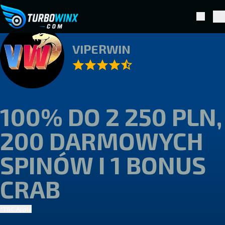
turbowinx.com – Online Casino Reviews, Slot Games &
Searc
Pr
Guides
Przejdź do nawigacji
Przejdź do treści
VIPERWIN
100% DO 2 250 PLN,
200 DARMOWYCH
SPINÓW I 1 BONUS
CRAB
*T&C Apply