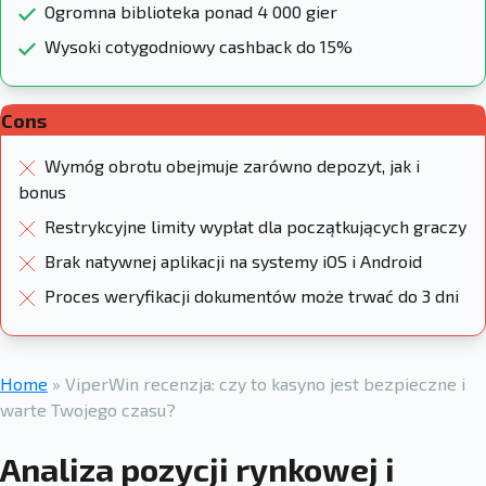
Ogromna biblioteka ponad 4 000 gier
Wysoki cotygodniowy cashback do 15%
Cons
Wymóg obrotu obejmuje zarówno depozyt, jak i
bonus
Restrykcyjne limity wypłat dla początkujących graczy
Brak natywnej aplikacji na systemy iOS i Android
Proces weryfikacji dokumentów może trwać do 3 dni
Home
»
ViperWin recenzja: czy to kasyno jest bezpieczne i
warte Twojego czasu?
Analiza pozycji rynkowej i