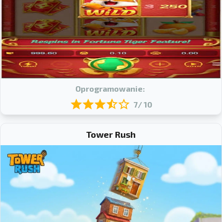
Oprogramowanie:
7/ 10
Tower Rush