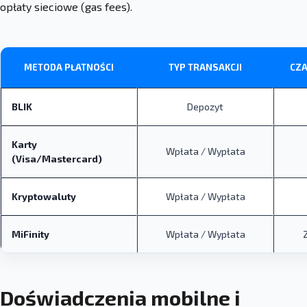
opłaty sieciowe (gas fees).
METODA PŁATNOŚCI
TYP TRANSAKCJI
CZA
BLIK
Depozyt
Karty
Wpłata / Wypłata
(Visa/Mastercard)
Kryptowaluty
Wpłata / Wypłata
MiFinity
Wpłata / Wypłata
Doświadczenia mobilne i