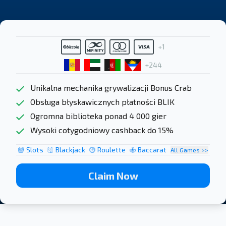
+1
+244
Unikalna mechanika grywalizacji Bonus Crab
Obsługa błyskawicznych płatności BLIK
Ogromna biblioteka ponad 4 000 gier
Wysoki cotygodniowy cashback do 15%
Slots
Blackjack
Roulette
Baccarat
All Games >>
Claim Now