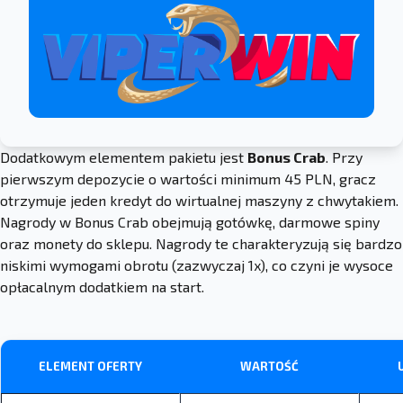
Dodatkowym elementem pakietu jest
Bonus Crab
. Przy
pierwszym depozycie o wartości minimum 45 PLN, gracz
otrzymuje jeden kredyt do wirtualnej maszyny z chwytakiem.
Nagrody w Bonus Crab obejmują gotówkę, darmowe spiny
oraz monety do sklepu. Nagrody te charakteryzują się bardzo
niskimi wymogami obrotu (zazwyczaj 1x), co czyni je wysoce
opłacalnym dodatkiem na start.
ELEMENT OFERTY
WARTOŚĆ