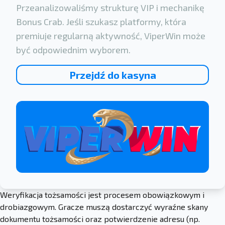
Przeanalizowaliśmy strukturę VIP i mechanikę
Bonus Crab. Jeśli szukasz platformy, która
premiuje regularną aktywność, ViperWin może
być odpowiednim wyborem.
Przejdź do kasyna
Weryfikacja tożsamości jest procesem obowiązkowym i
drobiazgowym. Gracze muszą dostarczyć wyraźne skany
dokumentu tożsamości oraz potwierdzenie adresu (np.