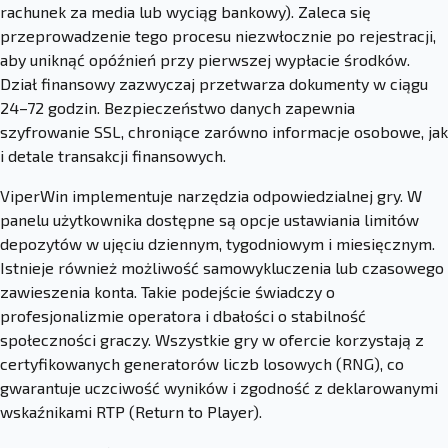
rachunek za media lub wyciąg bankowy). Zaleca się
przeprowadzenie tego procesu niezwłocznie po rejestracji,
aby uniknąć opóźnień przy pierwszej wypłacie środków.
Dział finansowy zazwyczaj przetwarza dokumenty w ciągu
24–72 godzin. Bezpieczeństwo danych zapewnia
szyfrowanie SSL, chroniące zarówno informacje osobowe, jak
i detale transakcji finansowych.
ViperWin implementuje narzędzia odpowiedzialnej gry. W
panelu użytkownika dostępne są opcje ustawiania limitów
depozytów w ujęciu dziennym, tygodniowym i miesięcznym.
Istnieje również możliwość samowykluczenia lub czasowego
zawieszenia konta. Takie podejście świadczy o
profesjonalizmie operatora i dbałości o stabilność
społeczności graczy. Wszystkie gry w ofercie korzystają z
certyfikowanych generatorów liczb losowych (RNG), co
gwarantuje uczciwość wyników i zgodność z deklarowanymi
wskaźnikami RTP (Return to Player).