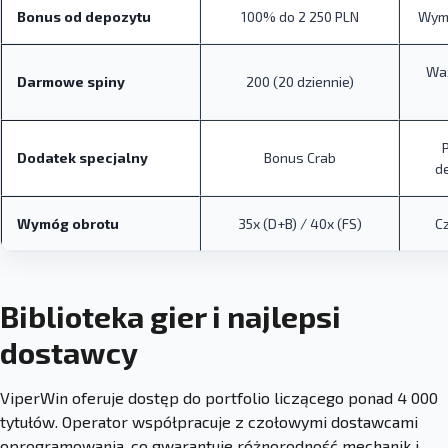
Bonus od depozytu
100% do 2 250 PLN
Wyma
Waż
Darmowe spiny
200 (20 dziennie)
Dodatek specjalny
Bonus Crab
d
Wymóg obrotu
35x (D+B) / 40x (FS)
Cz
Biblioteka gier i najlepsi
dostawcy
ViperWin oferuje dostęp do portfolio liczącego ponad 4 000
tytułów. Operator współpracuje z czołowymi dostawcami
oprogramowania, co gwarantuje różnorodność mechanik i