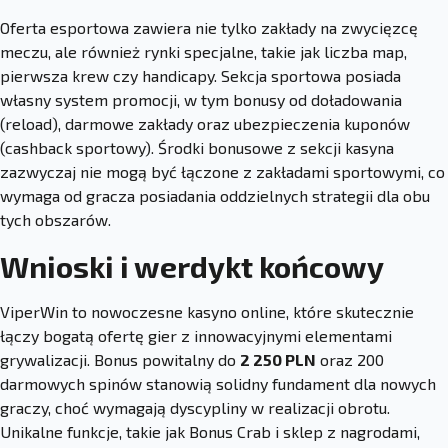
Oferta esportowa zawiera nie tylko zakłady na zwycięzcę
meczu, ale również rynki specjalne, takie jak liczba map,
pierwsza krew czy handicapy. Sekcja sportowa posiada
własny system promocji, w tym bonusy od doładowania
(reload), darmowe zakłady oraz ubezpieczenia kuponów
(cashback sportowy). Środki bonusowe z sekcji kasyna
zazwyczaj nie mogą być łączone z zakładami sportowymi, co
wymaga od gracza posiadania oddzielnych strategii dla obu
tych obszarów.
Wnioski i werdykt końcowy
ViperWin to nowoczesne kasyno online, które skutecznie
łączy bogatą ofertę gier z innowacyjnymi elementami
grywalizacji. Bonus powitalny do
2 250 PLN
oraz 200
darmowych spinów stanowią solidny fundament dla nowych
graczy, choć wymagają dyscypliny w realizacji obrotu.
Unikalne funkcje, takie jak Bonus Crab i sklep z nagrodami,