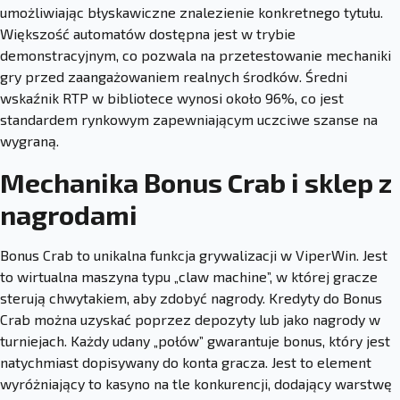
umożliwiając błyskawiczne znalezienie konkretnego tytułu.
Większość automatów dostępna jest w trybie
demonstracyjnym, co pozwala na przetestowanie mechaniki
gry przed zaangażowaniem realnych środków. Średni
wskaźnik RTP w bibliotece wynosi około 96%, co jest
standardem rynkowym zapewniającym uczciwe szanse na
wygraną.
Mechanika Bonus Crab i sklep z
nagrodami
Bonus Crab to unikalna funkcja grywalizacji w ViperWin. Jest
to wirtualna maszyna typu „claw machine”, w której gracze
sterują chwytakiem, aby zdobyć nagrody. Kredyty do Bonus
Crab można uzyskać poprzez depozyty lub jako nagrody w
turniejach. Każdy udany „połów” gwarantuje bonus, który jest
natychmiast dopisywany do konta gracza. Jest to element
wyróżniający to kasyno na tle konkurencji, dodający warstwę