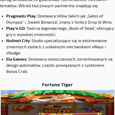
tematów. Wśród kluczowych partnerów znajdują się:
Pragmatic Play
: Dostawca hitów takich jak „Gates of
Olympus” i „Sweet Bonanza”, znany z funkcji Drop & Wins.
Play’n GO
: Twórca legendarnego „Book of Dead”, oferujący
gry o wysokiej zmienności.
Nolimit City
: Studio specjalizujące się w ekstremalnie
zmiennych slotach z unikalnymi mechanikami xWays i
xNudge.
Ela Games
: Dostawca nowoczesnych, zorientowanych na
design automatów, często powiązanych z systemem
Bonus Crab.
Fortune Tiger