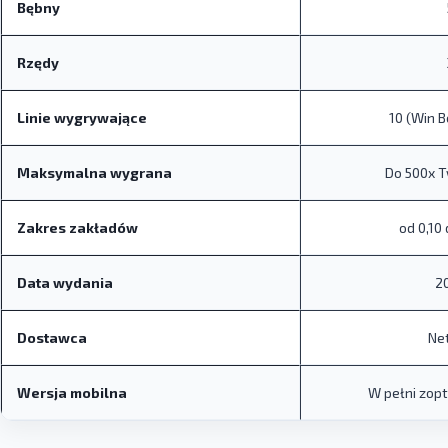
Bębny
Rzędy
Linie wygrywające
10 (Win 
Maksymalna wygrana
Do 500x T
Zakres zakładów
od 0,10 
Data wydania
2
Dostawca
Ne
Wersja mobilna
W pełni zop