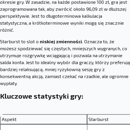
okresie gry. W zasadzie, na każde postawione 100 zł, gra jest
zaprogramowana tak, aby zwrócić około 96,09 zł w dłuższej
perspektywie. Jest to długoterminowa kalkulacja
statystyczna, a krótkoterminowe wyniki mogą się znacznie
różnić.
Starburst to slot o
niskiej zmienności
. Oznacza to, że
możesz spodziewać się częstych, mniejszych wygranych, co
utrzymuje rozgrywkę wciągającą i pozwala na utrzymanie
salda konta. Jest to idealny wybór dla graczy, którzy preferują
bardziej relaksującą, mniej ryzykowną sesję gry z
konsekwentną akcją, zamiast czekać na rzadkie, ale ogromne
wypłaty.
Kluczowe statystyki gry:
Aspekt
Starburst