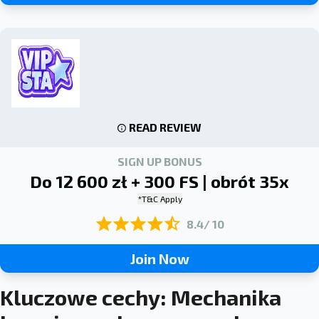
READ REVIEW
SIGN UP BONUS
Do 12 600 zł + 300 FS | obrót 35x
*T&C Apply
8.4/ 10
Join Now
Kluczowe cechy: Mechanika