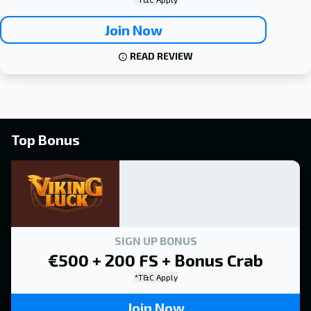
Join Now
READ REVIEW
Top Bonus
SIGN UP BONUS
€500 + 200 FS + Bonus Crab
*T&C Apply
Join Now