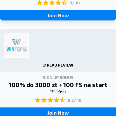
9/ 10
Join Now
READ REVIEW
SIGN UP BONUS
100% do 3000 zł + 100 FS na start
*T&C Apply
8.5/ 10
Join Now