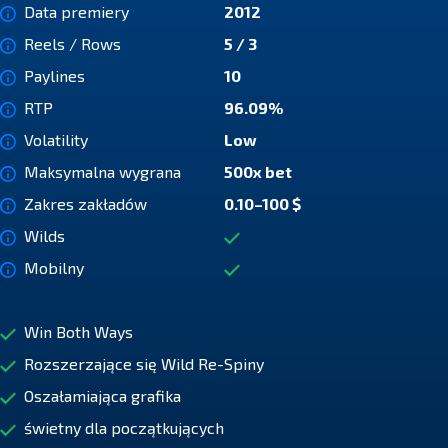
Data premiery
2012
Reels / Rows
5 / 3
Paylines
10
RTP
96.09%
Volatility
Low
Maksymalna wygrana
500x bet
Zakres zakładów
0.10–100 $
Wilds
Mobilny
Win Both Ways
Rozszerzające się Wild Re-Spiny
Oszałamiająca grafika
świetny dla początkujących