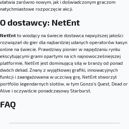
ułatwia zarówno nowym, jak i doświadczonym graczom
natychmiastowe rozpoczęcie akcji.
O dostawcy: NetEnt
NetEnt
to wiodący na świecie dostawca najwyższej jakości
rozwiązań do gier dla najbardziej udanych operatorów kasyn
online na świecie. Prawdziwy pionier w napędzaniu rynku
ekscytującymi grami opartymi na ich najnowocześniejszej
platformie, NetEnt jest dominującą siłą w branży od ponad
dwóch dekad. Znany z wyjątkowej grafiki, innowacyjnych
funkcji i zaangażowania w uczciwą grę, NetEnt stworzył
portfolio legendarnych slotów, w tym Gonzo’s Quest, Dead or
Alive i oczywiście ponadczasowy Starburst.
FAQ