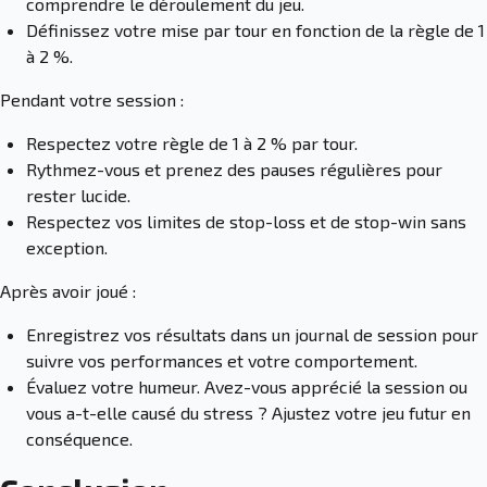
comprendre le déroulement du jeu.
Définissez votre mise par tour en fonction de la règle de 1
à 2 %.
Pendant votre session :
Respectez votre règle de 1 à 2 % par tour.
Rythmez-vous et prenez des pauses régulières pour
rester lucide.
Respectez vos limites de stop-loss et de stop-win sans
exception.
Après avoir joué :
Enregistrez vos résultats dans un journal de session pour
suivre vos performances et votre comportement.
Évaluez votre humeur. Avez-vous apprécié la session ou
vous a-t-elle causé du stress ? Ajustez votre jeu futur en
conséquence.