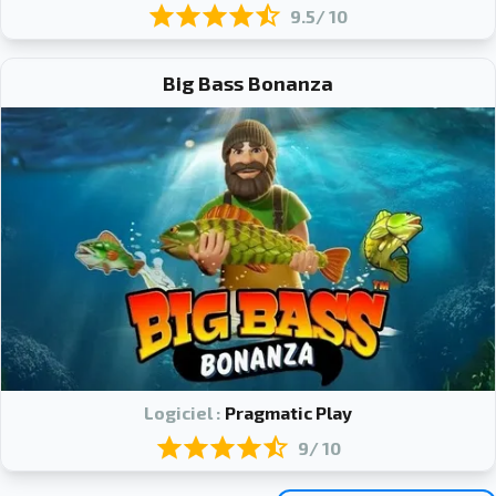
9.5/ 10
Big Bass Bonanza
Logiciel :
Pragmatic Play
9/ 10