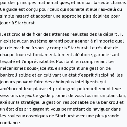
par des principes mathématiques, et non par la seule chance.
Ce guide est conçu pour ceux qui souhaitent aller au-delà du
simple hasard et adopter une approche plus éclairée pour
jouer à Starburst.
Il est crucial de fixer des attentes réalistes dès le départ : il
n’existe aucun système garanti pour gagner à n’importe quel
jeu de machine à sous, y compris Starburst. Le résultat de
chaque tour est fondamentalement aléatoire, garantissant
l’équité et l’imprévisibilité. Pourtant, en comprenant les
mécanismes sous-jacents, en adoptant une gestion de
bankroll solide et en cultivant un état d’esprit discipliné, les
joueurs peuvent faire des choix plus intelligents qui
améliorent leur plaisir et prolongent potentiellement leurs
sessions de jeu. Ce guide promet de vous fournir un plan clair,
axé sur la stratégie, la gestion responsable de la bankroll et
un état d’esprit gagnant, vous permettant de naviguer dans
les rouleaux cosmiques de Starburst avec une plus grande
confiance.