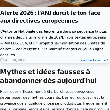
Alerte 2026 : l’ANJ durcit le ton face
aux directives européennes
L’Autorité Nationale des Jeux entre dans sa séquence la plus
chargée depuis la réforme de 2024. Trois textes européens
— AMLD6, DSA, et un projet d’harmonisation des limites de
dépôt — convergent sur le marché français du jeu en ligne
dans les…
Apr 30, 2026
Lien Lire la suite
Mythes et idées fausses à
abandonner dès aujourd’hui
Pour jouer efficacement à Starburst, vous devez vous
débarrasser des mythes courants. L’erreur du joueur est la
croyance que si quelque chose se produit plus fréquemment
que la normale pendant une période donnée, cela se produira