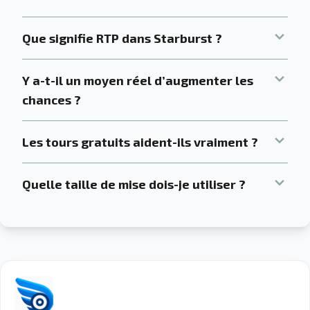
Que signifie RTP dans Starburst ?
Y a-t-il un moyen réel d’augmenter les
chances ?
Les tours gratuits aident-ils vraiment ?
Quelle taille de mise dois-je utiliser ?