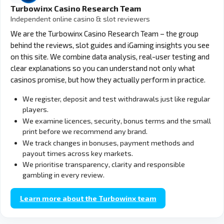
Turbowinx Casino Research Team
Independent online casino & slot reviewers
We are the Turbowinx Casino Research Team – the group
behind the reviews, slot guides and iGaming insights you see
on this site. We combine data analysis, real-user testing and
clear explanations so you can understand not only what
casinos promise, but how they actually perform in practice.
We register, deposit and test withdrawals just like regular
players.
We examine licences, security, bonus terms and the small
print before we recommend any brand.
We track changes in bonuses, payment methods and
payout times across key markets.
We prioritise transparency, clarity and responsible
gambling in every review.
Learn more about the Turbowinx team