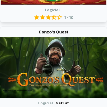
Logiciel :
7/ 10
Gonzo’s Quest
Logiciel :
NetEnt