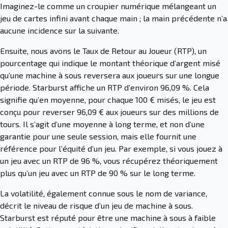
Imaginez-le comme un croupier numérique mélangeant un
jeu de cartes infini avant chaque main ; la main précédente n’a
aucune incidence sur la suivante.
Ensuite, nous avons le Taux de Retour au Joueur (RTP), un
pourcentage qui indique le montant théorique d’argent misé
qu’une machine à sous reversera aux joueurs sur une longue
période. Starburst affiche un RTP d’environ 96,09 %. Cela
signifie qu’en moyenne, pour chaque 100 € misés, le jeu est
conçu pour reverser 96,09 € aux joueurs sur des millions de
tours. Il s’agit d’une moyenne à long terme, et non d’une
garantie pour une seule session, mais elle fournit une
référence pour l’équité d’un jeu. Par exemple, si vous jouez à
un jeu avec un RTP de 96 %, vous récupérez théoriquement
plus qu’un jeu avec un RTP de 90 % sur le long terme.
La volatilité, également connue sous le nom de variance,
décrit le niveau de risque d’un jeu de machine à sous.
Starburst est réputé pour être une machine à sous à faible