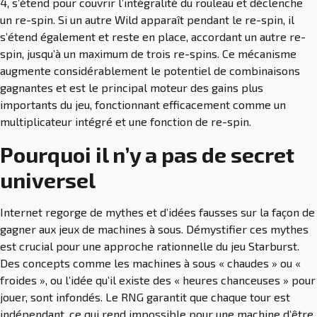
4, s’étend pour couvrir l’intégralité du rouleau et déclenche
un re-spin. Si un autre Wild apparaît pendant le re-spin, il
s’étend également et reste en place, accordant un autre re-
spin, jusqu’à un maximum de trois re-spins. Ce mécanisme
augmente considérablement le potentiel de combinaisons
gagnantes et est le principal moteur des gains plus
importants du jeu, fonctionnant efficacement comme un
multiplicateur intégré et une fonction de re-spin.
Pourquoi il n’y a pas de secret
universel
Internet regorge de mythes et d’idées fausses sur la façon de
gagner aux jeux de machines à sous. Démystifier ces mythes
est crucial pour une approche rationnelle du jeu Starburst.
Des concepts comme les machines à sous « chaudes » ou «
froides », ou l’idée qu’il existe des « heures chanceuses » pour
jouer, sont infondés. Le RNG garantit que chaque tour est
indépendant, ce qui rend impossible pour une machine d’être