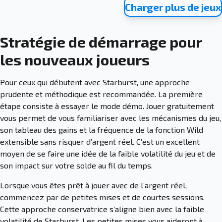
Charger plus de jeux
Stratégie de démarrage pour
les nouveaux joueurs
Pour ceux qui débutent avec Starburst, une approche
prudente et méthodique est recommandée. La première
étape consiste à essayer le mode démo. Jouer gratuitement
vous permet de vous familiariser avec les mécanismes du jeu,
son tableau des gains et la fréquence de la fonction Wild
extensible sans risquer d’argent réel. C’est un excellent
moyen de se faire une idée de la faible volatilité du jeu et de
son impact sur votre solde au fil du temps.
Lorsque vous êtes prêt à jouer avec de l’argent réel,
commencez par de petites mises et de courtes sessions.
Cette approche conservatrice s’aligne bien avec la faible
volatilité de Starburst. Les petites mises vous aideront à