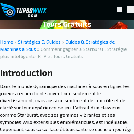
Passer à la navigation
Passer au contenu
Comment gagner à Starburst :
turbowinx.com – Online Casino Reviews, Slot Games &
Searc
Stratégie plus intelligente, RTP et
Pr
Guides
Tours Gratuits
Home
»
Stratégies & Guides
»
Guides & Stratégies de
Machines à Sous
»
Comment gagner à Starburst : Stratégie
plus intelligente, RTP et Tours Gratuits
Introduction
Dans le monde dynamique des machines à sous en ligne, les
joueurs recherchent souvent non seulement le
divertissement, mais aussi un sentiment de contrôle et de
clarté sur leur expérience de jeu. L’attrait d’un classique
comme Starburst, avec ses gemmes vibrantes et ses
symboles Wild extensibles emblématiques, est indéniable.
Cependant, sous sa surface éblouissante se cache un jeu régi