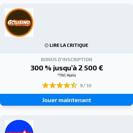
LIRE LA CRITIQUE
BONUS D'INSCRIPTION
300 % jusqu’à 2 500 €
*T&C Apply
9/ 10
Jouer maintenant