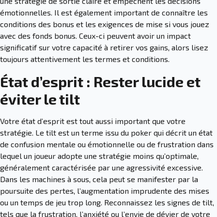
une stratégie de sortie claire et empêchent les décisions
émotionnelles. Il est également important de connaître les
conditions des bonus et les exigences de mise si vous jouez
avec des fonds bonus. Ceux-ci peuvent avoir un impact
significatif sur votre capacité à retirer vos gains, alors lisez
toujours attentivement les termes et conditions.
État d’esprit : Rester lucide et
éviter le tilt
Votre état d’esprit est tout aussi important que votre
stratégie. Le tilt est un terme issu du poker qui décrit un état
de confusion mentale ou émotionnelle ou de frustration dans
lequel un joueur adopte une stratégie moins qu’optimale,
généralement caractérisée par une agressivité excessive.
Dans les machines à sous, cela peut se manifester par la
poursuite des pertes, l’augmentation imprudente des mises
ou un temps de jeu trop long. Reconnaissez les signes de tilt,
tels que la frustration, l’anxiété ou l’envie de dévier de votre