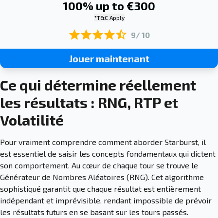
100% up to €300
*T&C Apply
9/ 10
Jouer maintenant
Ce qui détermine réellement
les résultats : RNG, RTP et
Volatilité
Pour vraiment comprendre comment aborder Starburst, il
est essentiel de saisir les concepts fondamentaux qui dictent
son comportement. Au cœur de chaque tour se trouve le
Générateur de Nombres Aléatoires (RNG). Cet algorithme
sophistiqué garantit que chaque résultat est entièrement
indépendant et imprévisible, rendant impossible de prévoir
les résultats futurs en se basant sur les tours passés.