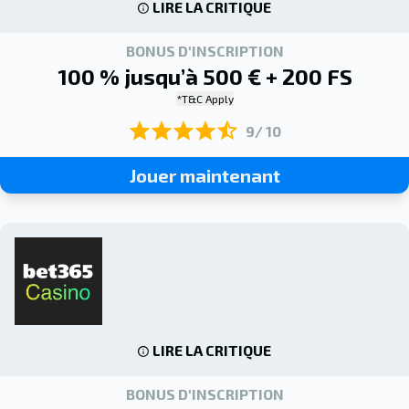
LIRE LA CRITIQUE
BONUS D'INSCRIPTION
100 % jusqu’à 500 € + 200 FS
*T&C Apply
9/ 10
Jouer maintenant
LIRE LA CRITIQUE
BONUS D'INSCRIPTION