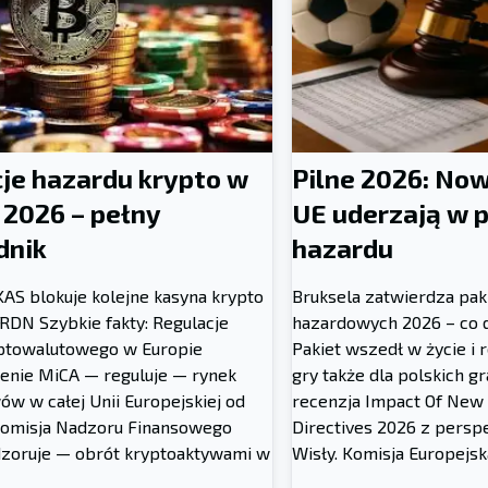
je hazardu krypto w
Pilne 2026: No
 2026 – pełny
UE uderzają w p
dnik
hazardu
KAS blokuje kolejne kasyna krypto
Bruksela zatwierdza pak
 RDN Szybkie fakty: Regulacje
hazardowych 2026 – co d
ptowalutowego w Europie
Pakiet wszedł w życie i 
nie MiCA — reguluje — rynek
gry także dla polskich g
ów w całej Unii Europejskiej od
recenzja Impact Of New
Komisja Nadzoru Finansowego
Directives 2026 z persp
zoruje — obrót kryptoaktywami w
Wisły. Komisja Europejsk