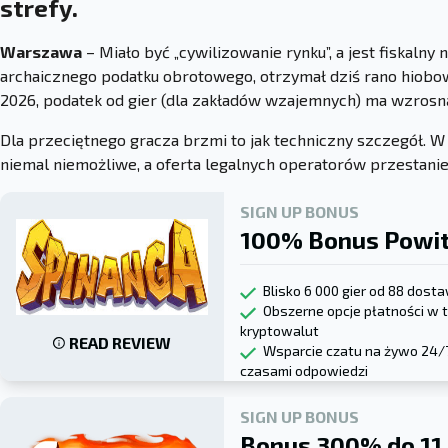
strefy.
Warszawa
– Miało być „cywilizowanie rynku”, a jest fiskalny
archaicznego podatku obrotowego, otrzymał dziś rano hiobow
2026, podatek od gier (dla zakładów wzajemnych) ma wzros
Dla przeciętnego gracza brzmi to jak techniczny szczegół. W
niemal niemożliwe, a oferta legalnych operatorów przestani
SIGN UP BONUS
100% Bonus Powit
Blisko 6 000 gier od 88 dos
Obszerne opcje płatności w 
kryptowalut
READ REVIEW
Wsparcie czatu na żywo 24/7
czasami odpowiedzi
SIGN UP BONUS
Bonus 300% do 11 