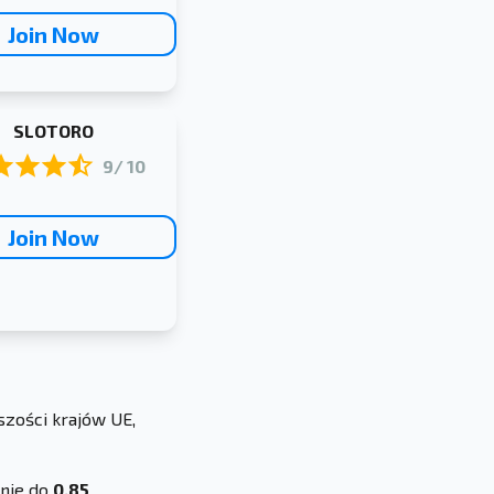
Join Now
SLOTORO
9/ 10
Join Now
szości krajów UE,
dnie do
0.85
.