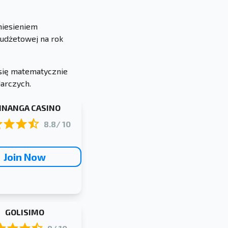
zniesieniem
budżetowej na rok
 się matematycznie
arczych.
INANGA CASINO
8.8/ 10
Join Now
GOLISIMO