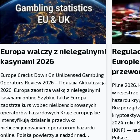
Europa walczy z nielegalnymi
Regulac
kasynami 2026
Europie
przewo
Europe Cracks Down On Unlicensed Gambling
Operators Review 2026 – Польша Aktualizacja
Pilne 2026: 
2026: Europa zaostrza walkę z nielegalnymi
w rejestrze
kasynami online Szybkie fakty: Europa
hazardu kry
zaostrza kurs wobec nielicencjonowanych
Rozporządze
operatorów hazardowych Kraje europejskie
kryptoaktyw
intensyfikują działania przeciwko
2024 roku. 
nielicencjonowanym operatorom hazardu
(KNF) — nad
online. Polska powierzyła nadzór nad…
Polsce.…